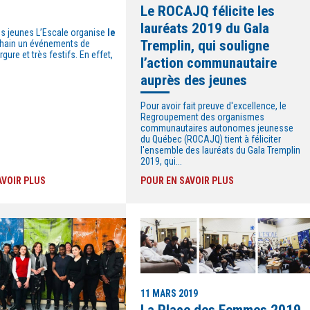
Le ROCAJQ félicite les
lauréats 2019 du Gala
es jeunes L’Escale organise
le
Tremplin, qui souligne
hain un événements de
gure et très festifs.
En effet,
l’action communautaire
auprès des jeunes
Pour avoir fait preuve d'excellence, le
Regroupement des organismes
communautaires autonomes jeunesse
du Québec (ROCAJQ) tient à féliciter
l'ensemble des lauréats du Gala Tremplin
2019, qui...
AVOIR PLUS
POUR EN SAVOIR PLUS
11 MARS 2019
La Place des Femmes 2019