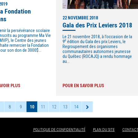
2019
la Fondation
ins
22 NOVEMBRE 2018
Gala des Prix Leviers 2018
enir la persévérance scolaire
inscrits au programme Ma Vie
Le 21 novembre 2018, à l’occasion de la
(MVP), le Centre des jeunes
e
9
édition du Gala des prix Leviers, le
haite remercier la Fondation
Regroupement des organismes
pour son don de 3000$...
communautaires autonomes jeunesse
du Québec (ROCAJQ) a rendu hommage
au...
AVOIR PLUS
POUR EN SAVOIR PLUS
8
9
10
11
12
13
14
POLITIQUE DE CONFIDENTIALITÉ
PLAN DU SITE
CONTACT