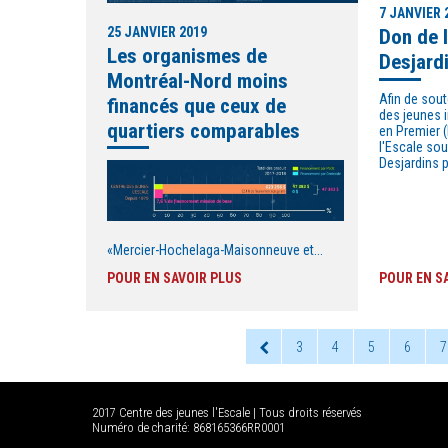
7 JANVIER 
25 JANVIER 2019
Don de 
Les organismes de
Desjard
Montréal-Nord moins
Afin de sout
financés que ceux de
des jeunes 
quartiers comparables
en Premier 
l'Escale sou
Desjardins 
«Mercier-Hochelaga-Maisonneuve et...
POUR EN SAVOIR PLUS
POUR EN S
3
4
5
6
7
2017 Centre des jeunes l'Escale | Tous droits réservés
Numéro de charité: 868165366RR0001