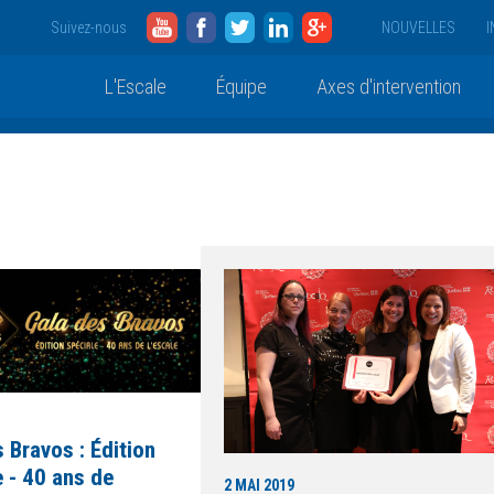
YouTube
Facebook
Twitter
LinkedIn
Google
Suivez-nous
NOUVELLES
I
L'Escale
Équipe
Axes d'intervention
 Bravos : Édition
 - 40 ans de
2 MAI 2019