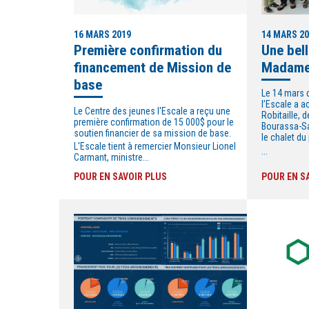
14 MARS 2
16 MARS 2019
Une bel
Première confirmation du
Madame 
financement de Mission de
base
Le 14 mars d
l’Escale a 
Le Centre des jeunes l'Escale a reçu une
Robitaille, 
première confirmation de 15 000$ pour le
Bourassa-Sau
soutien financier de sa mission de base.
le chalet du
L'Escale tient à remercier Monsieur Lionel
...
Carmant, ministre...
POUR EN SAVOIR PLUS
POUR EN S