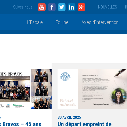
YouTube
Facebook
Twitter
LinkedIn
Google
Suivez-nous
NOUVELLES
I
L'Escale
Équipe
Axes d'intervention
5
30 AVRIL 2025
s Bravos – 45 ans
Un départ empreint de