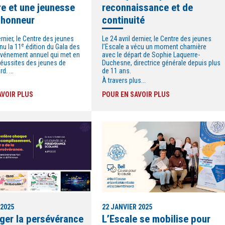
re et une jeunesse
reconnaissance et de
’honneur
continuité
rnier, le Centre des jeunes
Le 24 avril dernier, le Centre des jeunes
e
enu la 11
édition du Gala des
l’Escale a vécu un moment charnière
événement annuel qui met en
avec le départ de Sophie Laquerre-
réussites des jeunes de
Duchesne, directrice générale depuis plus
d. ...
de 11 ans.
À travers plus...
AVOIR PLUS
POUR EN SAVOIR PLUS
 2025
22 JANVIER 2025
ger la persévérance
L’Escale se mobilise pour