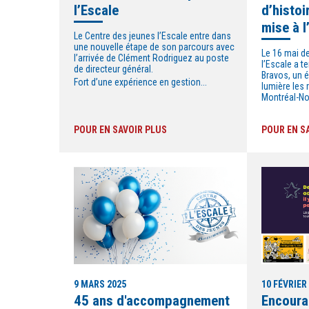
l’Escale
d’histoi
mise à l
Le Centre des jeunes l’Escale entre dans
une nouvelle étape de son parcours avec
Le 16 mai de
l’arrivée de Clément Rodriguez au poste
l’Escale a t
de directeur général.
Bravos, un 
Fort d’une expérience en gestion...
lumière les 
Montréal-Nor
POUR EN SAVOIR PLUS
POUR EN S
9 MARS 2025
10 FÉVRIER
45 ans d'accompagnement
Encoura