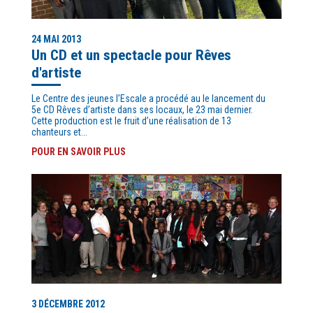
24 MAI 2013
Un CD et un spectacle pour Rêves
d'artiste
Le Centre des jeunes l’Escale a procédé au le lancement du
5e CD Rêves d’artiste dans ses locaux, le 23 mai dernier.
Cette production est le fruit d’une réalisation de 13
chanteurs et...
POUR EN SAVOIR PLUS
3 DÉCEMBRE 2012